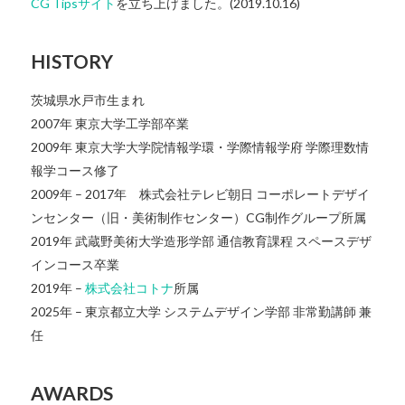
CG Tipsサイト
を立ち上げました。(2019.10.16)
HISTORY
茨城県水戸市生まれ
2007年 東京大学工学部卒業
2009年 東京大学大学院情報学環・学際情報学府 学際理数情
報学コース修了
2009年 – 2017年 株式会社テレビ朝日 コーポレートデザイ
ンセンター（旧・美術制作センター）CG制作グループ所属
2019年 武蔵野美術大学造形学部 通信教育課程 スペースデザ
インコース卒業
2019年 –
株式会社コトナ
所属
2025年 – 東京都立大学 システムデザイン学部 非常勤講師 兼
任
AWARDS