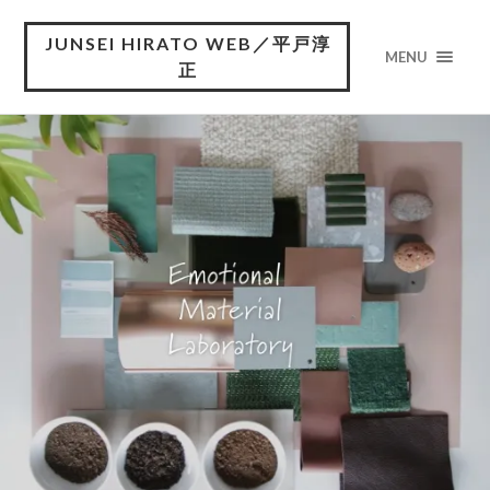
JUNSEI HIRATO WEB／平戸淳
MENU
正